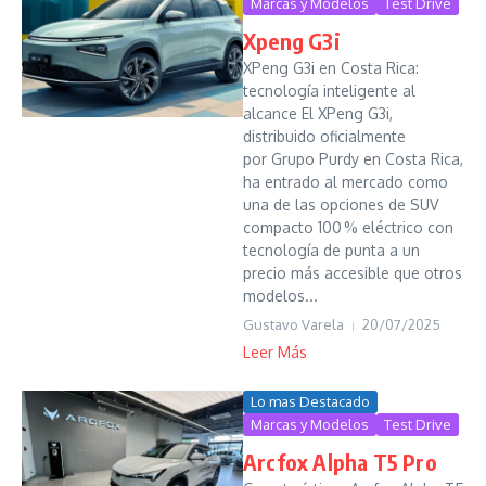
Marcas y Modelos
Test Drive
Xpeng G3i
XPeng G3i en Costa Rica:
tecnología inteligente al
alcance El XPeng G3i,
distribuido oficialmente
por Grupo Purdy en Costa Rica,
ha entrado al mercado como
una de las opciones de SUV
compacto 100 % eléctrico con
tecnología de punta a un
precio más accesible que otros
modelos...
Gustavo Varela
20/07/2025
Leer Más
Lo mas Destacado
Marcas y Modelos
Test Drive
Arcfox Alpha T5 Pro