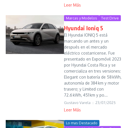
Leer Más
Marcas y Modelos
Test Drive
Hyundai Ioniq 5
El Hyundai IONIQ 5 está
marcando un antes y un
después en el mercado
eléctrico costarricense. Fue
presentado en Expomóvil 2023
por Hyundai Costa Rica y se
comercializa en tres versiones:
Elegant con batería de 58 kWh,
autonomía de 384 km y motor
trasero; y Limited con
72.6 kWh, 451 km y po...
Gustavo Varela
23/07/2025
Leer Más
Lo mas Destacado