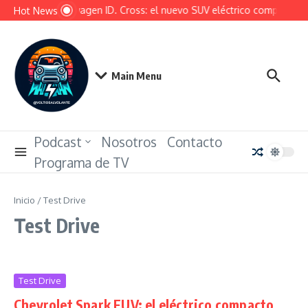
Saltar al contenido
Volkswagen ID. Cross: el nuevo SUV eléctrico compacto que q
Hot News
Main Menu
Podcast
Nosotros
Contacto
Programa de TV
Inicio
/
Test Drive
Test Drive
Test Drive
Chevrolet Spark EUV: el eléctrico compacto