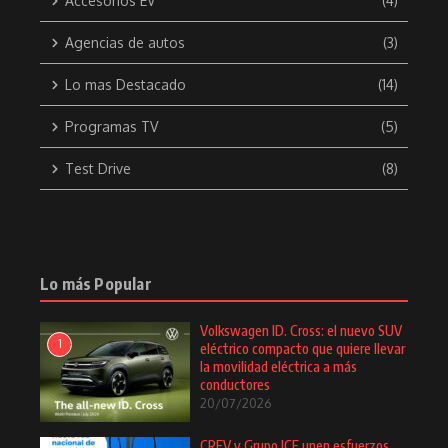
Accesorios EV
(4)
Agencias de autos
(3)
Lo mas Destacado
(14)
Programas TV
(5)
Test Drive
(8)
Lo más Popular
Volkswagen ID. Cross: el nuevo SUV
1
eléctrico compacto que quiere llevar
la movilidad eléctrica a más
conductores
20/07/2026
CREV y Grupo ICE unen esfuerzos