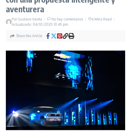
aventurera
Por
Gustavo Varela
No hay comentarios
6 Mins Read
Actualizado: 04/10/2025
10:45 pm
Share this Article