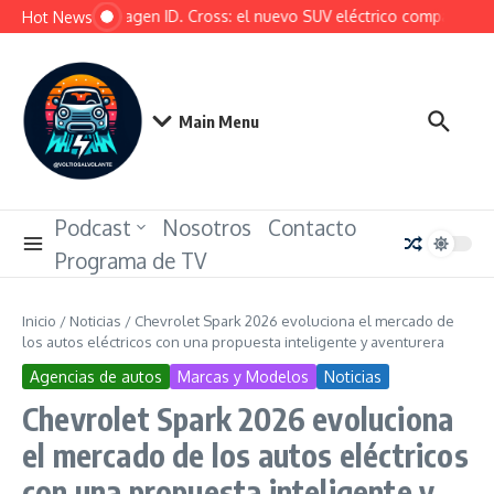
Saltar al contenido
Volkswagen ID. Cross: el nuevo SUV eléctrico compacto que qu
Hot News
Main Menu
Podcast
Nosotros
Contacto
Programa de TV
Inicio
/
Noticias
/
Chevrolet Spark 2026 evoluciona el mercado de
los autos eléctricos con una propuesta inteligente y aventurera
Agencias de autos
Marcas y Modelos
Noticias
Chevrolet Spark 2026 evoluciona
el mercado de los autos eléctricos
con una propuesta inteligente y