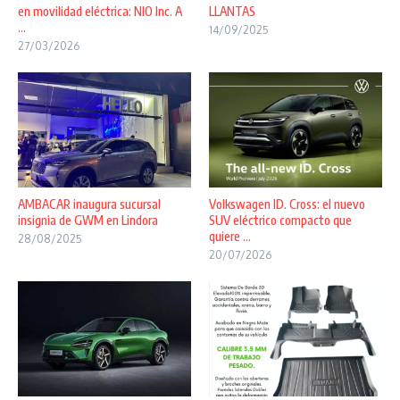
en movilidad eléctrica: NIO Inc. A
LLANTAS
...
14/09/2025
27/03/2026
AMBACAR inaugura sucursal
Volkswagen ID. Cross: el nuevo
insignia de GWM en Lindora
SUV eléctrico compacto que
quiere ...
28/08/2025
20/07/2026