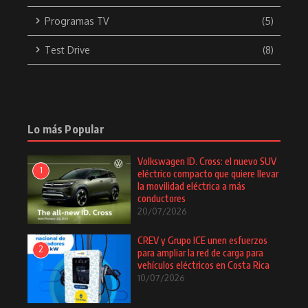
Programas TV
(5)
Test Drive
(8)
Lo más Popular
Volkswagen ID. Cross: el nuevo SUV
1
eléctrico compacto que quiere llevar
la movilidad eléctrica a más
conductores
20/07/2026
CREV y Grupo ICE unen esfuerzos
2
para ampliar la red de carga para
vehículos eléctricos en Costa Rica
10/07/2026