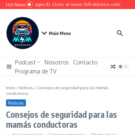
Saltar al contenido
Volkswagen ID. Cross: el nuevo SUV eléctrico compacto que q
Hot News
Main Menu
Podcast
Nosotros
Contacto
Programa de TV
Inicio
/
Noticias
/
Consejos de seguridad para las mamás
conductoras
Noticias
Consejos de seguridad para las
mamás conductoras
Por
Gustavo Varela
No hay comentarios
5 Mins Read