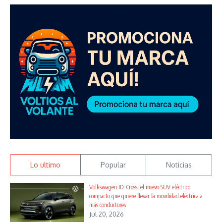
Lo ultimo
Popular
Noticias
Volkswagen ID. Cross: el nuevo SUV eléctrico
compacto que quiere llevar la movilidad eléctrica a
más conductores
Jul 20, 2026